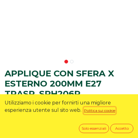
APPLIQUE CON SFERA X
ESTERNO 200MM E27
TRASP. SPH206P
Utilizziamo i cookie per fornirti una migliore
Applique da esterno del marchio Velamp modello
esperienza utente sul sito web.
Politica sui cookie
SPH206P
15,90
€
Solo essenziali
Accetto