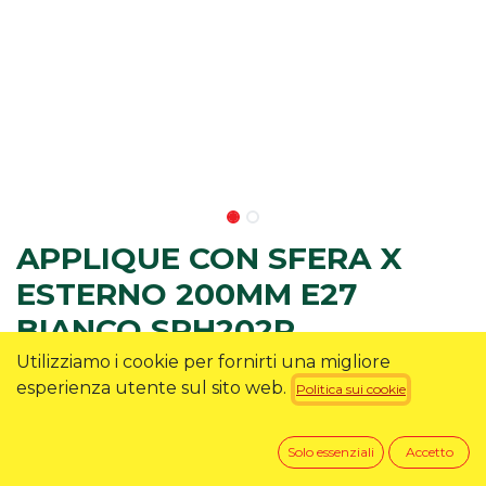
APPLIQUE CON SFERA X
ESTERNO 200MM E27
BIANCO SPH202P
Utilizziamo i cookie per fornirti una migliore
Applique da esterno del marchio Velamp modello
esperienza utente sul sito web.
Politica sui cookie
APOLUX SPH202P colore bianco
15,90
€
Solo essenziali
Accetto