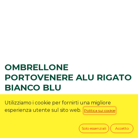
OMBRELLONE
PORTOVENERE ALU RIGATO
BIANCO BLU
Ombrellone Greenwood 200x200x220 cm
Utilizziamo i cookie per fornirti una migliore
Bianco/Blu
esperienza utente sul sito web.
Politica sui cookie
29,90
€
31,90
€
Solo essenziali
Accetto