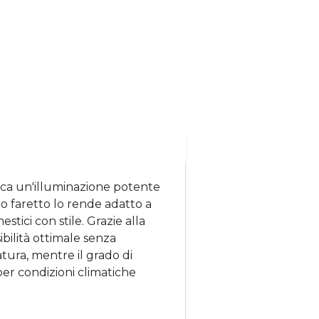
erca un'illuminazione potente
to faretto lo rende adatto a
stici con stile. Grazie alla
bilità ottimale senza
atura, mentre il grado di
er condizioni climatiche