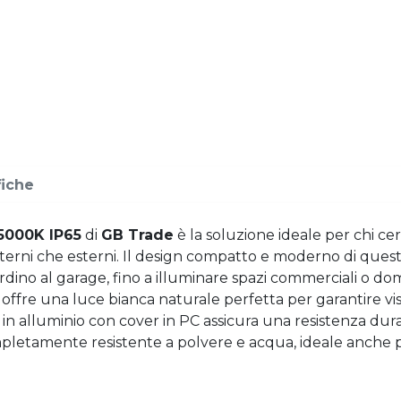
fiche
5000K IP65
di
GB Trade
è la soluzione ideale per chi c
interni che esterni. Il design compatto e moderno di ques
ardino al garage, fino a illuminare spazi commerciali o dome
ffre una luce bianca naturale perfetta per garantire visi
ra in alluminio con cover in PC assicura una resistenza dur
pletamente resistente a polvere e acqua, ideale anche p