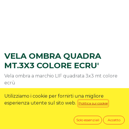
VELA OMBRA QUADRA
MT.3X3 COLORE ECRU'
Vela ombra a marchio LIF quadrata 3x3 mt colore
ecrù
26,90
€
Utilizziamo i cookie per fornirti una migliore
esperienza utente sul sito web.
Politica sui cookie
RICHIEDI INFO
Solo essenziali
Accetto