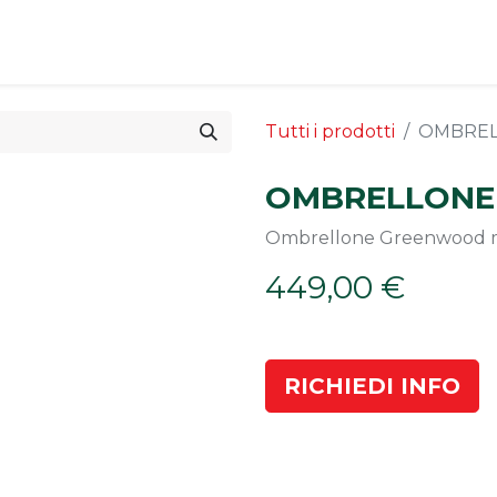
Arredo Esterno
Offerte
Progettazione
Servizi
Tutti i prodotti
OMBREL
OMBRELLONE 
Ombrellone Greenwood m
449,00
€
RICHIEDI INFO