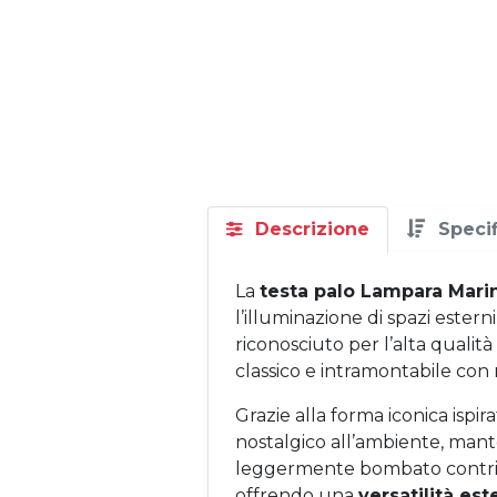
Descrizione
Speci
La
testa palo Lampara Mari
l’illuminazione di spazi estern
riconosciuto per l’alta qualit
classico e intramontabile con 
Grazie alla forma iconica isp
nostalgico all’ambiente, man
leggermente bombato contribui
offrendo una
versatilità est