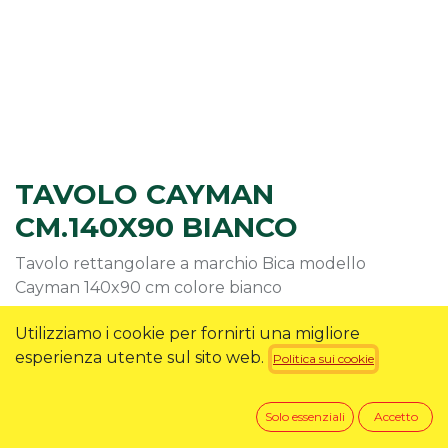
TAVOLO CAYMAN
CM.140X90 BIANCO
Tavolo rettangolare a marchio Bica modello
Cayman 140x90 cm colore bianco
39,89
€
Utilizziamo i cookie per fornirti una migliore
esperienza utente sul sito web.
Politica sui cookie
RICHIEDI INFO
Solo essenziali
Accetto